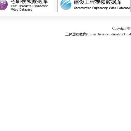
©
Copyright
正保远程教育(China Distance Education Ho